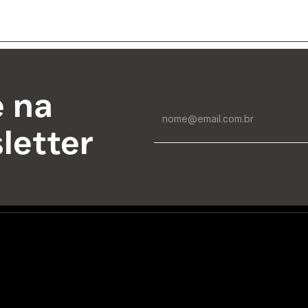
e na
letter