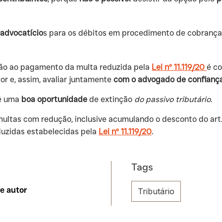
advocatício
s para os débitos em procedimento de cobrança
esão ao pagamento da multa reduzida pela
Lei nº 11.119/20
é c
r e, assim, avaliar juntamente
com o advogado de confianç
 uma
boa oportunidade
de extinção
do passivo tributário
.
multas com redução, inclusive acumulando o desconto do art
duzidas estabelecidas pela
Lei nº 11.119/20
.
Tags
Tributário
te autor