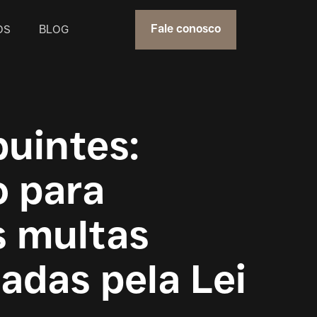
OS
BLOG
Fale conosco
buintes:
o para
s multas
adas pela Lei