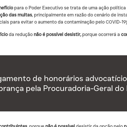
efício
para o Poder Executivo se trata de uma ação polític
ução das multas
, principalmente em razão do cenário de inst
ais para evitar o aumento da contaminação pelo COVID-19)
ício
da redução
não é possível desistir,
porque ocorrerá a
co
gamento de honorários advocatício
rança pela Procuradoria-Geral do E
contribuintes
, porque
não é possível
desistir da opção pelo
p