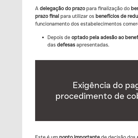
‍A
delegação do prazo
para finalização do
ben
prazo final
para utilizar os
benefícios de red
funcionamento dos estabelecimentos comerci
Depois de
optado pela adesão ao benef
das
defesas
apresentadas.
Exigência do pa
procedimento de cob
‍Este é um
ponto importante
de decisão dos