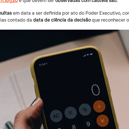
 11.161/20
e que devem ser
observadas com cautela são:
multas
em data a ser definida por ato do Poder Executivo, co
dias contado da
data de ciência da decisão
que reconhecer 