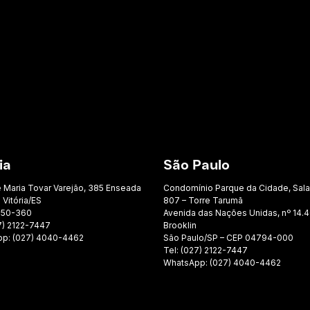
ia
São Paulo
e Maria Tovar Varejão, 385 Enseada
Condomínio Parque da Cidade, Sal
 Vitória/ES
807 – Torre Tarumã
050-360
Avenida das Nações Unidas, nº 14.4
7) 2122-7447
Brooklin
p: (027) 4040-4462
São Paulo/SP – CEP 04794-000
Tel: (027) 2122-7447
WhatsApp: (027) 4040-4462