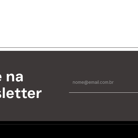
e na
letter