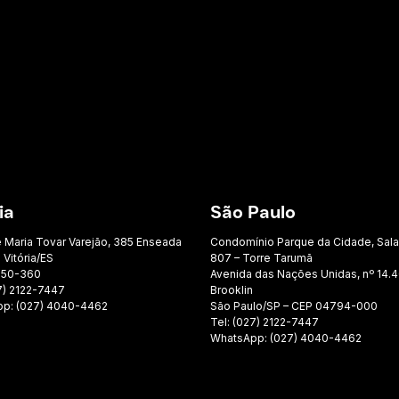
ia
São Paulo
e Maria Tovar Varejão, 385 Enseada
Condomínio Parque da Cidade, Sal
 Vitória/ES
807 – Torre Tarumã
050-360
Avenida das Nações Unidas, nº 14.4
7) 2122-7447
Brooklin
p: (027) 4040-4462
São Paulo/SP – CEP 04794-000
Tel: (027) 2122-7447
WhatsApp: (027) 4040-4462