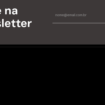
e na
letter