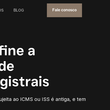
OS
BLOG
Fale conosco
fine a
 de
istrais
ujeita ao ICMS ou ISS é antiga, e tem