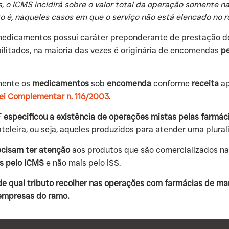
o ICMS incidirá sobre o valor total da operação somente na
 é, naqueles casos em que o serviço não está elencado no r
edicamentos possui caráter preponderante de prestação de s
abilitados, na maioria das vezes é originária de encomendas
pe
omente os
medicamentos
sob
encomenda
conforme
receita
ap
ei Complementar n. 116/2003
.
F
especificou a existência de operações mistas pelas farmá
leira, ou seja, aqueles produzidos para atender uma plural
ecisam ter atenção
aos produtos que são comercializados nas
os pelo ICMS
e não mais pelo ISS.
de qual tributo recolher nas operações com farmácias de ma
empresas do ramo.