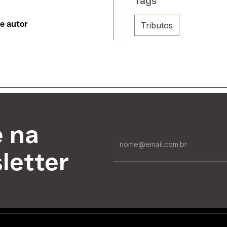
Tags
Tributos
te autor
e na
letter