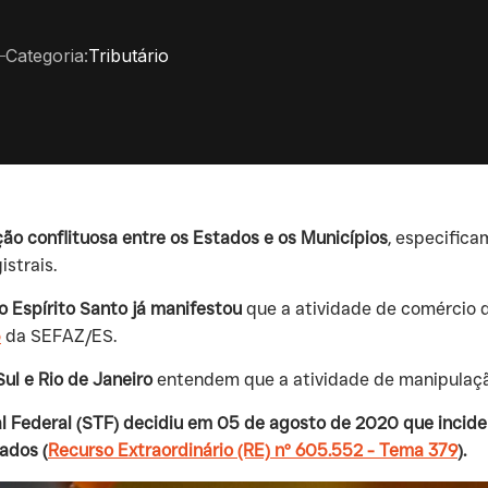
Categoria:
Tributário
ção conflituosa entre os Estados e os Municípios
, especifica
strais.
o Espírito Santo já manifestou
que a atividade de comércio 
5
da SEFAZ/ES.
ul e Rio de Janeiro
entendem que a atividade de manipulaçã
l Federal (STF) decidiu em 05 de agosto de 2020 que incide
ados (
Recurso Extraordinário (RE) nº 605.552 - Tema 379
).