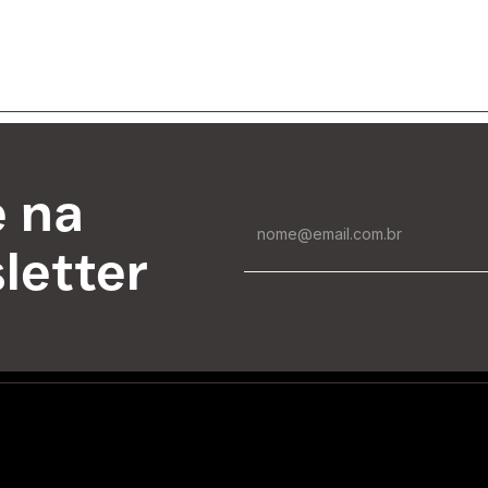
e na
letter