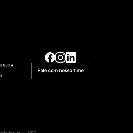
as 806 e
Fale com nosso time
01 –
rmidade com a LGPD.