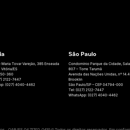
ia
São Paulo
e Maria Tovar Varejão, 385 Enseada
Condomínio Parque da Cidade, Sal
 Vitória/ES
807 – Torre Tarumã
050-360
Avenida das Nações Unidas, nº 14.4
7) 2122-7447
Brooklin
p: (027) 4040-4462
São Paulo/SP – CEP 04794-000
Tel: (027) 2122-7447
WhatsApp: (027) 4040-4462
os - OAB/ES 04.71792-0419 © Todos os direitos reservados. Em confo