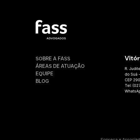
SOBRE A FASS
Vitór
ÁREAS DE ATUAÇÃO
R. Judit
EQUIPE
do Suá -
CEP 29
BLOG
Tel: (02
WhatsAp
Fonseca e Associad