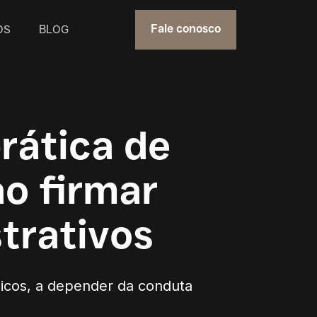
OS
BLOG
Fale conosco
rática de
o firmar
trativos
licos, a depender da conduta