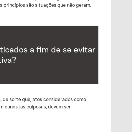
os princípios são situações que não geram,
icados a fim de se evitar
tiva?
), de sorte que, atos considerados como
tam condutas culposas, devem ser