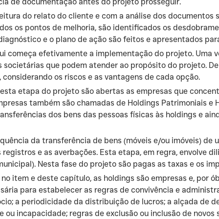
ncia de documentação antes do projeto prosseguir.
eitura do relato do cliente e com a análise dos documentos
dos os pontos de melhoria, são identificados os desdobramen
o diagnóstico e o plano de ação são feitos e apresentados para
i começa efetivamente a implementação do projeto. Uma ve
 societárias que podem atender ao propósito do projeto. Den
 considerando os riscos e as vantagens de cada opção.
esta etapa do projeto são abertas as empresas que concentr
mpresas também são chamadas de Holdings Patrimoniais e Hol
transferências dos bens das pessoas físicas às holdings e ain
ência da transferência de bens (móveis e/ou imóveis) de uma 
registros e as averbações. Esta etapa, em regra, envolve dil
unicipal). Nesta fase do projeto são pagas as taxas e os im
 item e deste capítulo, as holdings são empresas e, por óbv
sária para estabelecer as regras de convivência e administr
io; a periodicidade da distribuição de lucros; a alçada de 
 ou incapacidade; regras de exclusão ou inclusão de novos s