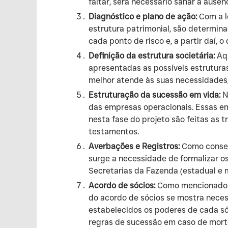
faltar, será necessário sanar a ausê
Diagnóstico e plano de ação:
Com a l
estrutura patrimonial, são determina
cada ponto de risco e, a partir daí, 
Definição da estrutura societária:
Aqu
apresentadas as possíveis estruturas
melhor atende às suas necessidades,
Estruturação da sucessão em vida:
N
das empresas operacionais. Essas e
nesta fase do projeto são feitas as 
testamentos.
Averbações e Registros:
Como consequ
surge a necessidade de formalizar os 
Secretarias da Fazenda (estadual e m
Acordo de sócios:
Como mencionado no
do acordo de sócios se mostra neces
estabelecidos os poderes de cada sóc
regras de sucessão em caso de morte