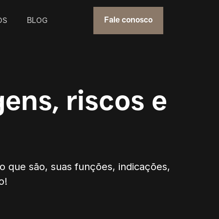
OS
BLOG
Fale conosco
ens, riscos e
 o que são, suas funções, indicações,
o!