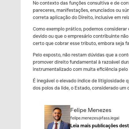
‍No contexto das funções consultiva e de cont
pareceres, manifestações, enunciados ou súm
correta aplicação do Direito, inclusive em re
‍Como exemplo prático, podemos considerar o
devido ou que o empresário contribuinte não 
certo que cobrar esse tributo, embora seja fa
‍Pelo exposto, não restam dúvidas que a cont
promover direito fundamental à razoável dur
instrumentalizado com muita eficiência pelo
‍É inegável o elevado índice de litigiosidade
dos polos da lide, o Estado, considerado um d
Felipe Menezes
felipe.menezes@fass.legal
Leia mais publicações des