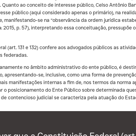
 Quanto ao conceito de interesse público, Celso Antônio Ban
teresse público (aqui considerado apenas o primário), na reali
e, manifestando-se na “observância da ordem jurídica estabe
a
. 2015, p. 57), interpretando essa conceituação, pressupõe 
al (art. 131 e 132) confere aos advogados públicos as atividad
s federadas.
idianamente no âmbito administrativo do ente público, é dest
o, apresentando-se, inclusive, como uma forma de prevenção 
mais manifestações internas a fim de, nos termos da norma a
zar o posicionamento do Ente Público sobre determinada ques
 de contencioso judicial se caracteriza pela atuação do Esta
ar que a Constituição Federal (art.