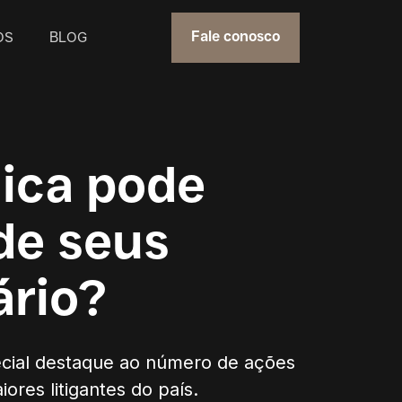
OS
BLOG
Fale conosco
ica pode
de seus
ário?
special destaque ao número de ações
ores litigantes do país.