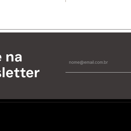
e na
letter