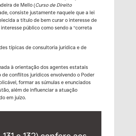
deira de Mello (
Curso de Direito
dade, consiste justamente naquele que a lei
lecida a título de bem curar o interesse de
o interesse público como sendo a “correta
es típicas de consultoria jurídica e de
inada à orientação dos agentes estatais
de conflitos jurídicos envolvendo o Poder
plicável, formar as súmulas e enunciados
tão, além de influenciar a atuação
do em juízo.
 131 e 132) confere aos