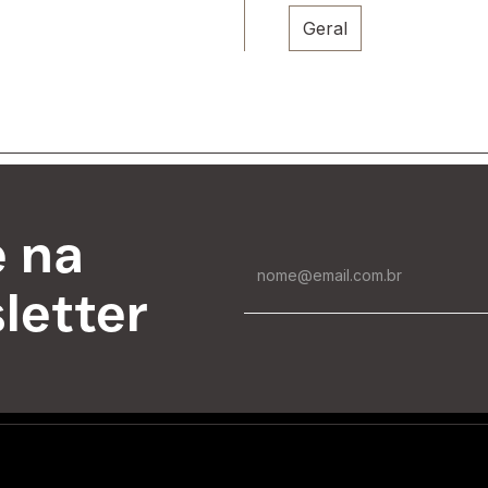
Geral
e na
letter