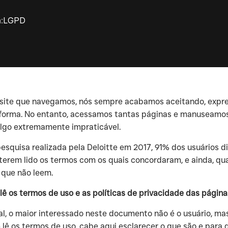
:
LGPD
a site que navegamos, nós sempre acabamos aceitando, expre
aforma. No entanto, acessamos tantas páginas e manuseamos t
algo extremamente impraticável.
pesquisa realizada pela Deloitte em 2017, 91% dos usuários
terem lido os termos com os quais concordaram, e ainda, qua
 que não leem.
m lê os termos de uso e as políticas de privacidade das pági
al, o maior interessado neste documento não é o usuário, ma
ê os termos de uso, cabe aqui esclarecer o que são e para 